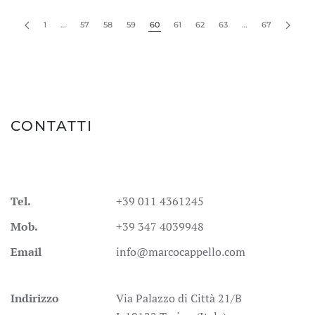
1
…
57
58
59
60
61
62
63
…
67
CONTATTI
Tel.
+39 011 4361245
Mob.
+39 347 4039948
Email
info@marcocappello.com
Indirizzo
Via Palazzo di Città 21/B