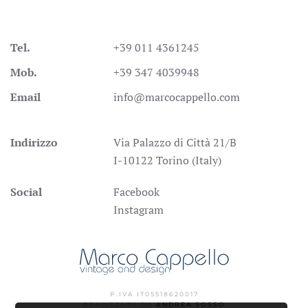
Tel.
+39 011 4361245
Mob.
+39 347 4039948
Email
info@marcocappello.com
Indirizzo
Via Palazzo di Città 21/B
I-10122 Torino (Italy)
Social
Facebook
Instagram
P.IVA IT05518620017
REALIZZATO DA
ANDREA SOSSO