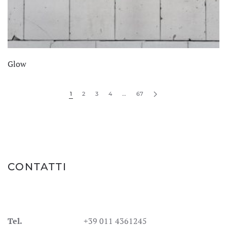
Glow
1
2
3
4
…
67
CONTATTI
Tel.
+39 011 4361245