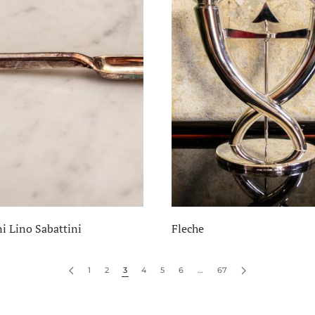
i Lino Sabattini
Fleche
1
2
3
4
5
6
…
67