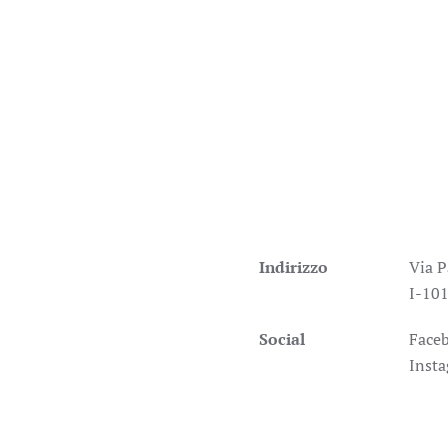
Indirizzo
Via P
I-101
Social
Face
Inst