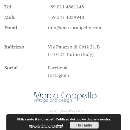
Tel.
+39 011 4361245
Mob.
+39 347 4039948
Email
info@marcocappello.com
Indirizzo
Via Palazzo di Città 21/B
I-10122 Torino (Italy)
Social
Facebook
Instagram
P.IVA IT05518620017
REALIZZATO DA
ANDREA SOSSO
Utilizzando il sito, accetti l'utilizzo dei cookie da parte nostra.
Ho capito
maggiori informazioni
PRIVACY POLICY