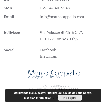
Mob.
+39 347 4039948
Email
info@marcocappello.com
Indirizzo
Via Palazzo di Città 21/B
I-10122 Torino (Italy)
Social
Facebook
Instagram
P.IVA IT05518620017
REALIZZATO DA
ANDREA SOSSO
Utilizzando il sito, accetti l'utilizzo dei cookie da parte nostra.
Ho capito
maggiori informazioni
PRIVACY POLICY