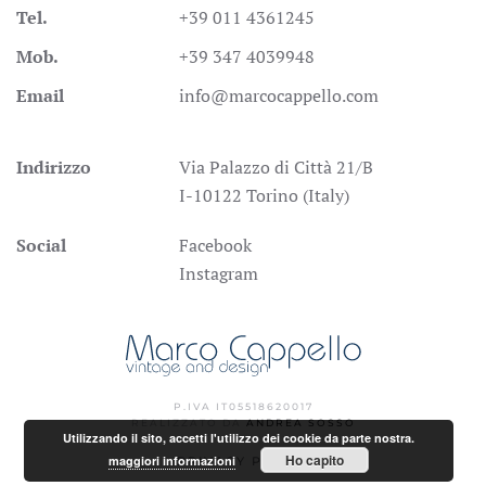
Tel.
+39 011 4361245
Mob.
+39 347 4039948
Email
info@marcocappello.com
Indirizzo
Via Palazzo di Città 21/B
I-10122 Torino (Italy)
Social
Facebook
Instagram
P.IVA IT05518620017
REALIZZATO DA
ANDREA SOSSO
Utilizzando il sito, accetti l'utilizzo dei cookie da parte nostra.
Ho capito
maggiori informazioni
PRIVACY POLICY