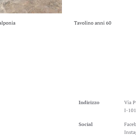
alponia
Tavolino anni 60
Indirizzo
Via P
I-101
Social
Face
Inst