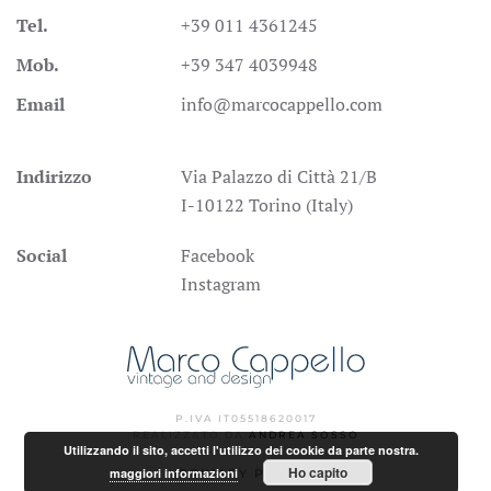
Tel.
+39 011 4361245
Mob.
+39 347 4039948
Email
info@marcocappello.com
Indirizzo
Via Palazzo di Città 21/B
I-10122 Torino (Italy)
Social
Facebook
Instagram
P.IVA IT05518620017
REALIZZATO DA
ANDREA SOSSO
Utilizzando il sito, accetti l'utilizzo dei cookie da parte nostra.
Ho capito
maggiori informazioni
PRIVACY POLICY