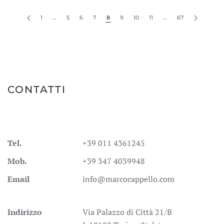
1
…
5
6
7
8
9
10
11
…
67
CONTATTI
Tel.
+39 011 4361245
Mob.
+39 347 4039948
Email
info@marcocappello.com
Indirizzo
Via Palazzo di Città 21/B