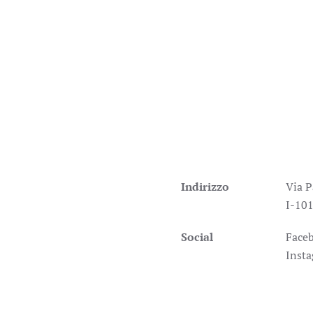
Indirizzo
Via P
I-101
Social
Face
Inst