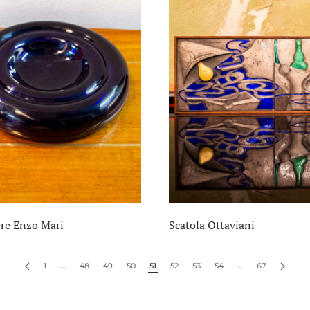
re Enzo Mari
Scatola Ottaviani
1
…
48
49
50
51
52
53
54
…
67