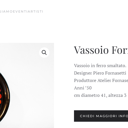
 SIAMO
EVENTI
ARTISTI
Vassoio For
Vassoio in ferro smaltato.
Designer Piero Fornasetti
Produttore Atelier Fornase
Anni ’50
cm diametro 41, altezza 3
CHIEDI MAGGIORI INF