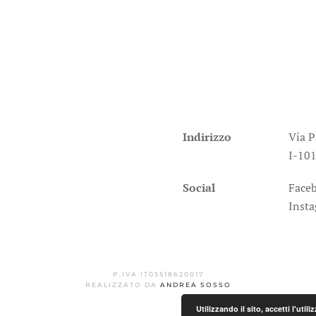
Indirizzo
Via P
I-101
Social
Face
Inst
P.IVA IT05518620017
REALIZZATO DA
ANDREA SOSSO
Utilizzando il sito, accetti l'uti