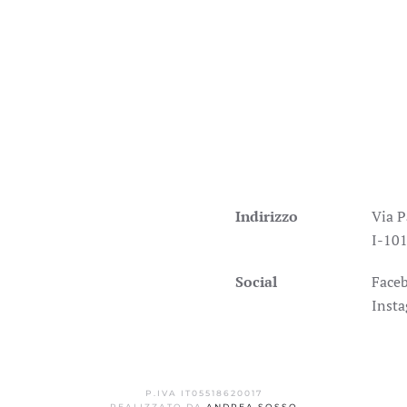
Indirizzo
Via P
I-101
Social
Face
Inst
P.IVA IT05518620017
REALIZZATO DA
ANDREA SOSSO