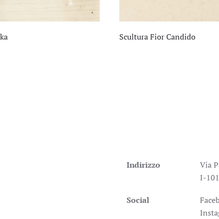
ika
Scultura Fior Candido
Indirizzo
Via P
I-101
Social
Face
Inst