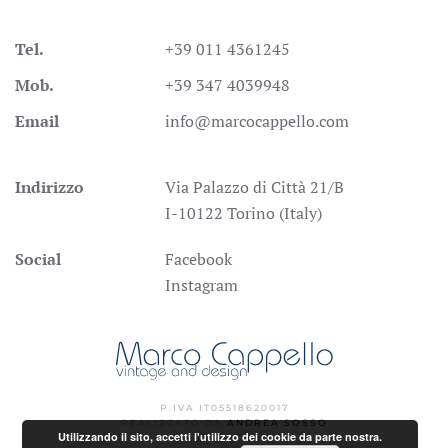
Tel.
+39 011 4361245
Mob.
+39 347 4039948
Email
info@marcocappello.com
Indirizzo
Via Palazzo di Città 21/B
I-10122 Torino (Italy)
Social
Facebook
Instagram
P.IVA IT05518620017
REALIZZATO DA
ANDREA SOSSO
Utilizzando il sito, accetti l'utilizzo dei cookie da parte nostra.