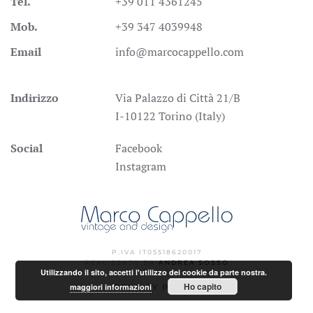
Tel.
+39 011 4361245
Mob.
+39 347 4039948
Email
info@marcocappello.com
Indirizzo
Via Palazzo di Città 21/B
I-10122 Torino (Italy)
Social
Facebook
Instagram
P.IVA IT05518620017
REALIZZATO DA
ANDREA SOSSO
Utilizzando il sito, accetti l'utilizzo dei cookie da parte nostra.
Ho capito
maggiori informazioni
PRIVACY POLICY