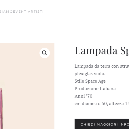
 SIAMO
EVENTI
ARTISTI
Lampada Sp
Lampada da terra con strut
plexiglas viola.
Stile Space Age
Produzione Italiana
Anni ’70
cm diametro 50, altezza 1
CHIEDI MAGGIORI INF