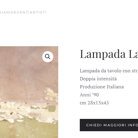
 SIAMO
EVENTI
ARTISTI
Lampada La
Lampada da tavolo con stru
Doppia intensità
Produzione Italiana
Anni ’90
cm 28x13x45
CHIEDI MAGGIORI INF