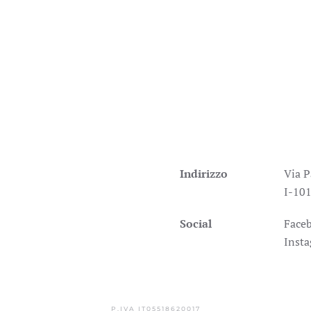
Indirizzo
Via P
I-101
Social
Face
Inst
P.IVA IT05518620017