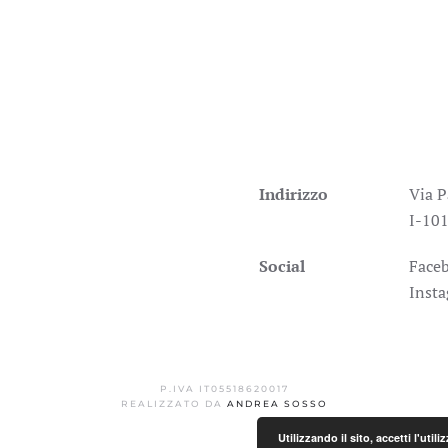
Indirizzo
Via P
I-101
Social
Face
Inst
P.IVA IT05518620017
REALIZZATO DA
ANDREA SOSSO
Utilizzando il sito, accetti l'uti