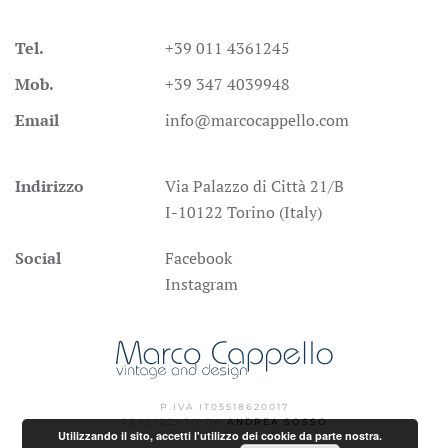
Tel.
+39 011 4361245
Mob.
+39 347 4039948
Email
info@marcocappello.com
Indirizzo
Via Palazzo di Città 21/B
I-10122 Torino (Italy)
Social
Facebook
Instagram
P.IVA IT05518620017
REALIZZATO DA
ANDREA SOSSO
Utilizzando il sito, accetti l'utilizzo dei cookie da parte nostra.