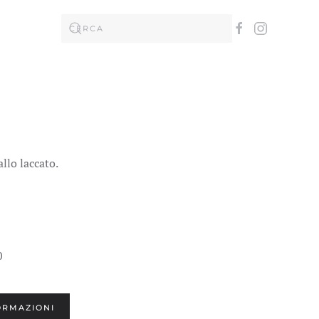
llo laccato.
0
ORMAZIONI