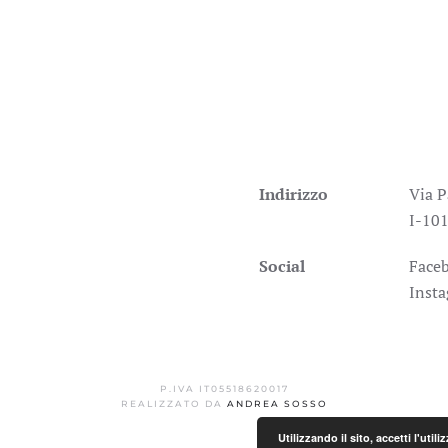
Indirizzo
Via P
I-101
Social
Face
Inst
P.IVA IT05518620017
REALIZZATO DA
ANDREA SOSSO
Utilizzando il sito, accetti l'uti