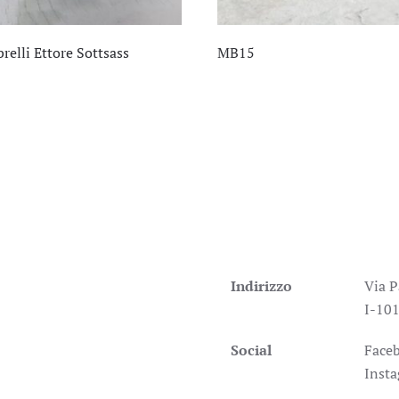
elli Ettore Sottsass
MB15
Indirizzo
Via P
I-101
Social
Face
Inst