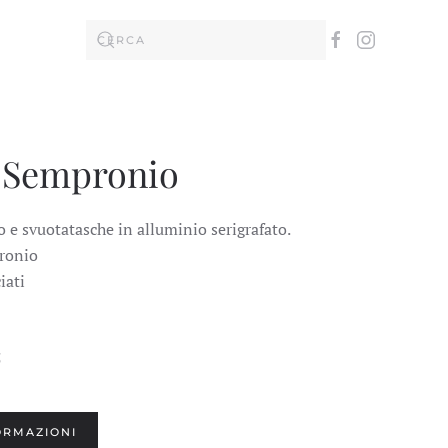
, Sempronio
 e svuotatasche in alluminio serigrafato.
pronio
iati
5
ORMAZIONI