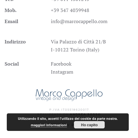
Mob.
+39 347 4039948
Email
info@marcocappello.com
Indirizzo
Via Palazzo di Città 21/B
I-10122 Torino (Italy)
Social
Facebook
Instagram
P.IVA IT05518620017
REALIZZATO DA
ANDREA SOSSO
Utilizzando il sito, accetti l'utilizzo dei cookie da parte nostra.
Ho capito
maggiori informazioni
PRIVACY POLICY